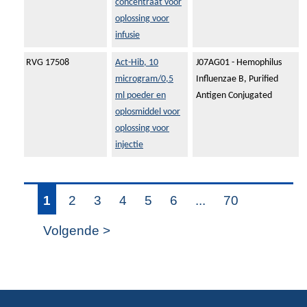
concentraat voor
oplossing voor
infusie
RVG 17508
Act-Hib, 10
J07AG01 - Hemophilus
microgram/0,5
Influenzae B, Purified
ml poeder en
Antigen Conjugated
oplosmiddel voor
oplossing voor
injectie
1
2
3
4
5
6
...
70
Volgende >