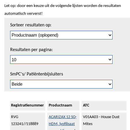
Let op: door een keuze uit de volgende lijsten worden de resultaten
automatisch ververst!
Sorteren
Sorteer resultaten op:
en
pagineren
Resultaten per pagina:
SmPC's/ Patiëntenbijsluiters
Registratienummer
Productnaam
ATC
RVG
ACARIZAX 12 SQ-
V01AA03 - House Dust
123241//118889
HDM, lyofilisaat
Mites