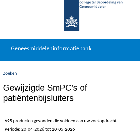
College ter Beoordeling van
Geneesmiddelen
Geneesmiddeleninformatiebank
Ga
U
Geneesmiddeleninformatiebank
direct
bevindt
naar
zich
inhoud
hier:
Zoeken
Gewijzigde SmPC's of
patiëntenbijsluiters
695 producten gevonden die voldoen aan uw zoekopdracht
Periode: 20-04-2026 tot 20-05-2026