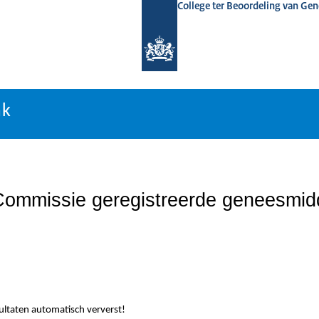
College ter Beoordeling van Ge
nk
nk
ommissie geregistreerde geneesmid
sultaten automatisch ververst!