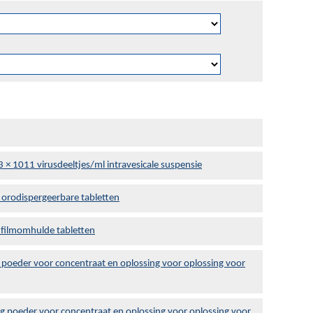
× 1011 virusdeeltjes/ml intravesicale suspensie
 orodispergeerbare tabletten
 filmomhulde tabletten
 poeder voor concentraat en oplossing voor oplossing voor
g poeder voor concentraat en oplossing voor oplossing voor