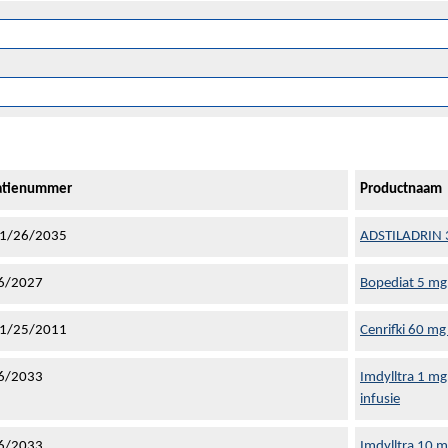
ratienummer
Productnaam
1/26/2035
ADSTILADRIN 3 
6/2027
Bopediat 5 mg
1/25/2011
Cenrifki 60 mg
6/2033
Imdylltra 1 mg
infusie
6/2033
Imdylltra 10 m