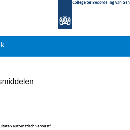
College ter Beoordeling van Ge
nk
nk
smiddelen
sultaten automatisch ververst!