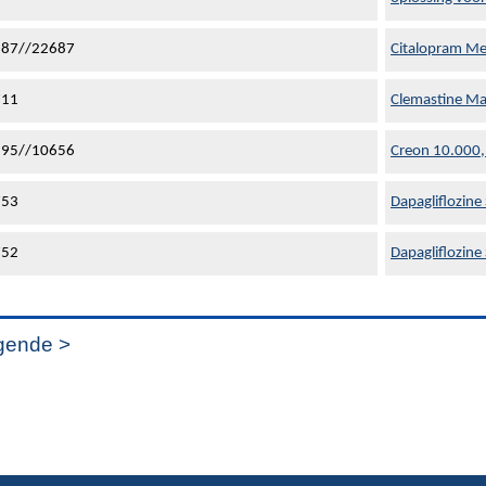
587//22687
Citalopram Me
711
Clemastine Mac
195//10656
Creon 10.000,
753
Dapagliflozine
752
Dapagliflozine
gende >