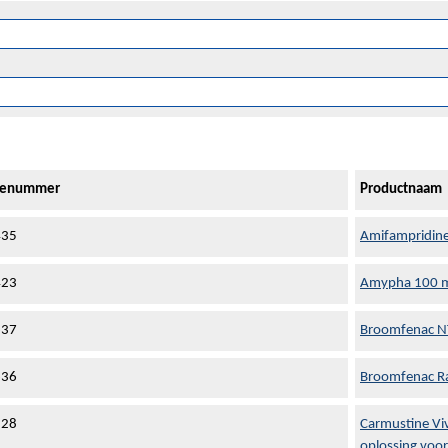
tienummer
Productnaam
435
Amifampridine
423
Amypha 100 m
637
Broomfenac NT
636
Broomfenac Ra
528
Carmustine Vi
oplossing voor