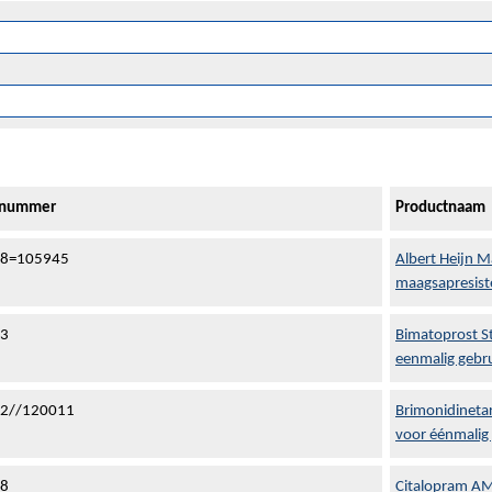
ienummer
Productnaam
28=105945
Albert Heijn 
maagsapresist
93
Bimatoprost St
eenmalig gebr
2//120011
Brimonidineta
voor éénmalig
58
Citalopram AM