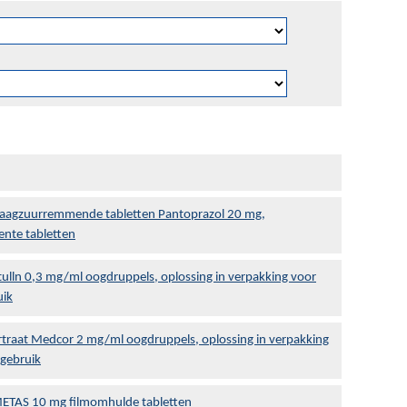
Maagzuurremmende tabletten Pantoprazol 20 mg,
ente tabletten
ulln 0,3 mg/ml oogdruppels, oplossing in verpakking voor
uik
rtraat Medcor 2 mg/ml oogdruppels, oplossing in verpakking
 gebruik
ETAS 10 mg filmomhulde tabletten