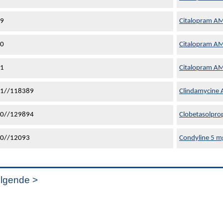
59
Citalopram AM
60
Citalopram AM
61
Citalopram AM
1//118389
Clindamycine 
0//129894
Clobetasolpr
0//12093
Condyline 5 mg
lgende >