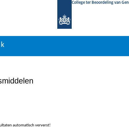
College ter Beoordeling van Ge
nk
nk
smiddelen
sultaten automatisch ververst!