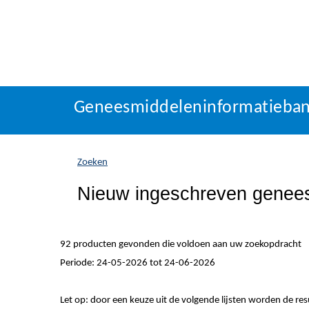
Geneesmiddeleninformatieba
U
Geneesmiddeleninformatieba
bevindt
zich
hier:
Zoeken
Nieuw ingeschreven genee
92 producten gevonden die voldoen aan uw zoekopdracht
Periode: 24-05-2026 tot 24-06-2026
Let op: door een keuze uit de volgende lijsten worden de re