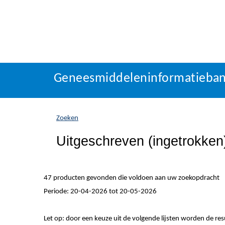
Geneesmiddeleninformatieba
U
Geneesmiddeleninformatieba
bevindt
zich
hier:
Zoeken
Uitgeschreven (ingetrokke
47 producten gevonden die voldoen aan uw zoekopdracht
Periode: 20-04-2026 tot 20-05-2026
Let op: door een keuze uit de volgende lijsten worden de re