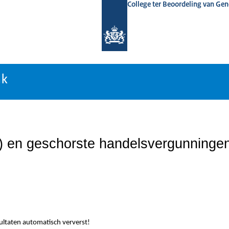
College ter Beoordeling van Ge
nk
nk
n) en geschorste handelsvergunninge
sultaten automatisch ververst!