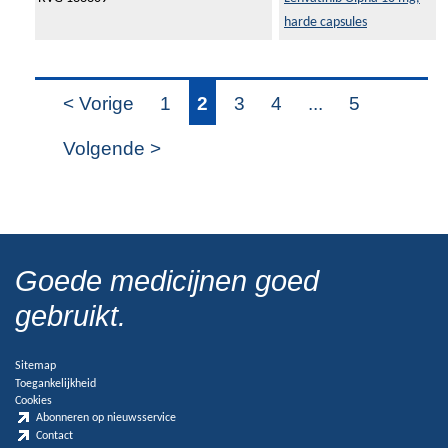
harde capsules
< Vorige
1
2
3
4
...
5
Volgende >
Goede medicijnen goed
gebruikt.
Sitemap
Toegankelijkheid
Cookies
Abonneren op nieuwsservice
Contact