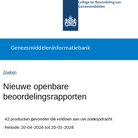
College ter Beoordeling van
Geneesmiddelen
Geneesmiddeleninformatiebank
Ga
U
Geneesmiddeleninformatiebank
direct
bevindt
naar
zich
inhoud
hier:
Zoeken
Nieuwe openbare
beoordelingsrapporten
42 producten gevonden die voldoen aan uw zoekopdracht
Periode: 20-04-2026 tot 20-05-2026