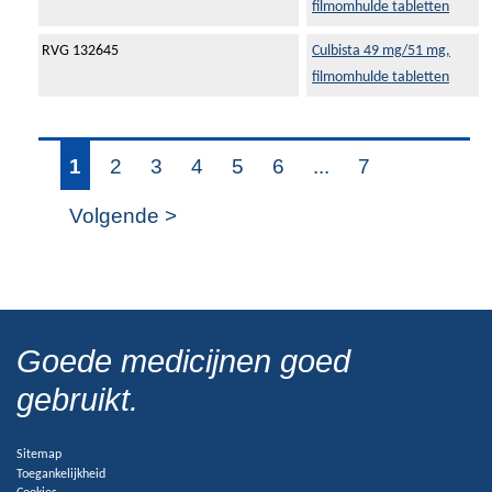
filmomhulde tabletten
RVG 132645
Culbista 49 mg/51 mg,
filmomhulde tabletten
1
2
3
4
5
6
...
7
Volgende >
Goede medicijnen goed
gebruikt.
Sitemap
Toegankelijkheid