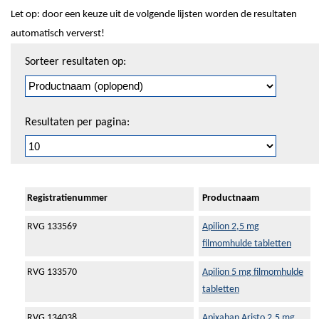
Let op: door een keuze uit de volgende lijsten worden de resultaten
automatisch ververst!
Sorteren
Sorteer resultaten op:
en
pagineren
Resultaten per pagina:
Registratienummer
Productnaam
RVG 133569
Apilion 2,5 mg
filmomhulde tabletten
RVG 133570
Apilion 5 mg filmomhulde
tabletten
RVG 134038
Apixaban Aristo 2,5 mg