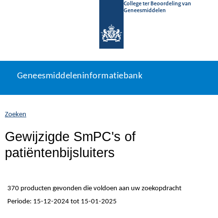
College ter Beoordeling van
Geneesmiddelen
Geneesmiddeleninformatiebank
Ga
U
Geneesmiddeleninformatiebank
direct
bevindt
naar
zich
inhoud
hier:
Zoeken
Gewijzigde SmPC's of
patiëntenbijsluiters
370 producten gevonden die voldoen aan uw zoekopdracht
Periode: 15-12-2024 tot 15-01-2025