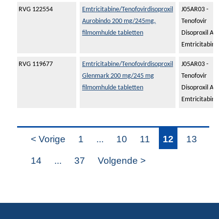
RVG 122554
Emtricitabine/Tenofovirdisoproxil
J05AR03 -
Aurobindo 200 mg/245mg,
Tenofovir
filmomhulde tabletten
Disoproxil An
Emtricitabine
RVG 119677
Emtricitabine/Tenofovirdisoproxil
J05AR03 -
Glenmark 200 mg/245 mg
Tenofovir
filmomhulde tabletten
Disoproxil An
Emtricitabine
< Vorige
1
...
10
11
12
13
14
...
37
Volgende >