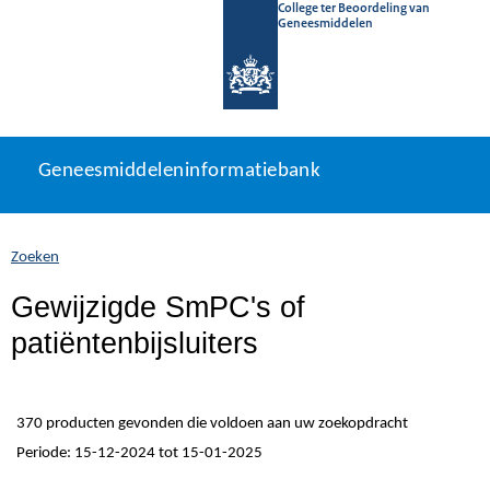
College ter Beoordeling van
Geneesmiddelen
Geneesmiddeleninformatiebank
Ga
U
Geneesmiddeleninformatiebank
direct
bevindt
naar
zich
inhoud
hier:
Zoeken
Gewijzigde SmPC's of
patiëntenbijsluiters
370 producten gevonden die voldoen aan uw zoekopdracht
Periode: 15-12-2024 tot 15-01-2025