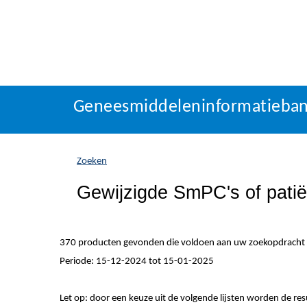
Geneesmiddeleninformatieba
U
Geneesmiddeleninformatieba
bevindt
zich
hier:
Zoeken
Gewijzigde SmPC's of patiën
370 producten gevonden die voldoen aan uw zoekopdracht
Periode: 15-12-2024 tot 15-01-2025
Let op: door een keuze uit de volgende lijsten worden de re