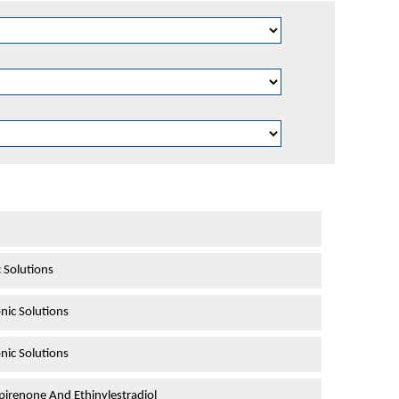
 Solutions
nic Solutions
nic Solutions
irenone And Ethinylestradiol