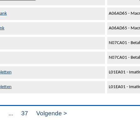
rank
A06AD65 - Macr
ank
A06AD65 - Macr
N07CA01 - Betah
N07CA01 - Betah
letten
L01EA01 - Imati
letten
L01EA01 - Imati
8
...
37
Volgende >