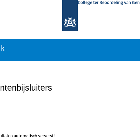
College ter Beoordeling van Ge
nk
nk
tenbijsluiters
sultaten automatisch ververst!