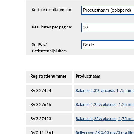
Sorteren
Sorteer resultaten op:
en
pagineren
Resultaten per pagina:
SmPC's/
Patiëntenbijsluiters
Registratienummer
Productnaam
RVG 27424
Balance 2,3% glucose, 1,75 mmol/
RVG 27616
Balance 4,25% glucose, 1,25 mmo
RVG 27423
Balance 4,25% glucose, 1,75 mmo
RVG 111661
Bellverene 28 0,03 mg/3 mg fil