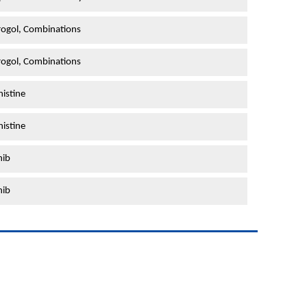
ogol, Combinations
ogol, Combinations
istine
istine
nib
nib