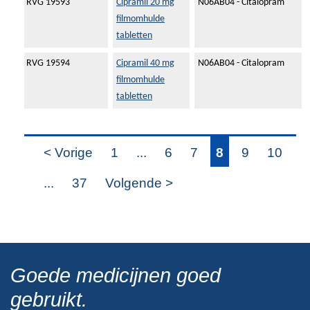
RVG 19593
Cipramil 20 mg
N06AB04 - Citalopram
filmomhulde
tabletten
RVG 19594
Cipramil 40 mg
N06AB04 - Citalopram
filmomhulde
tabletten
< Vorige
1
...
6
7
8
9
10
...
37
Volgende >
Goede medicijnen goed
gebruikt.