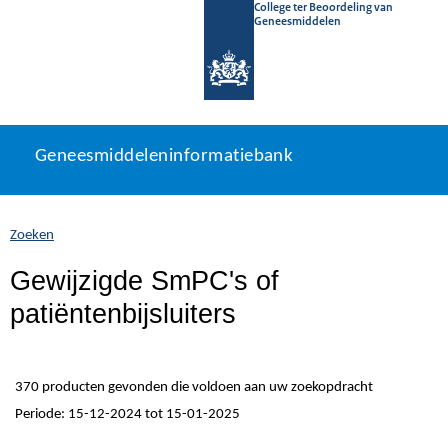
College ter Beoordeling van
Geneesmiddelen
Geneesmiddeleninformatiebank
Ga
U
Geneesmiddeleninformatiebank
direct
bevindt
naar
zich
inhoud
hier:
Zoeken
Gewijzigde SmPC's of
patiëntenbijsluiters
370 producten gevonden die voldoen aan uw zoekopdracht
Periode: 15-12-2024 tot 15-01-2025