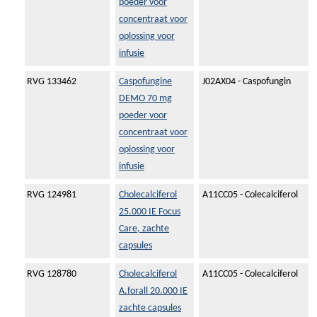
poeder voor
concentraat voor
oplossing voor
infusie
RVG 133462
Caspofungine
J02AX04 - Caspofungin
DEMO 70 mg
poeder voor
concentraat voor
oplossing voor
infusie
RVG 124981
Cholecalciferol
A11CC05 - Colecalciferol
25.000 IE Focus
Care, zachte
capsules
RVG 128780
Cholecalciferol
A11CC05 - Colecalciferol
A.forall 20.000 IE
zachte capsules