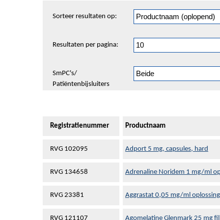
Sorteren
Sorteer resultaten op:
en
pagineren
Resultaten per pagina:
SmPC's/
Patiëntenbijsluiters
Registratienummer
Productnaam
RVG 102095
Adport 5 mg, capsules, hard
RVG 134658
Adrenaline Noridem 1 mg/ml opl
RVG 23381
Aggrastat 0,05 mg/ml oplossing,
RVG 121107
Agomelatine Glenmark 25 mg fi