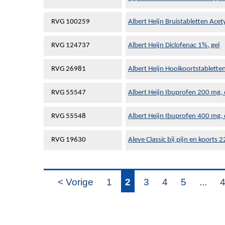
RVG 100259
Albert Heijn Bruistabletten Acet
RVG 124737
Albert Heijn Diclofenac 1%, gel
RVG 26981
Albert Heijn Hooikoortstabletten
RVG 55547
Albert Heijn Ibuprofen 200 mg,
RVG 55548
Albert Heijn Ibuprofen 400 mg,
RVG 19630
Aleve Classic bij pijn en koorts
< Vorige
1
2
3
4
5
...