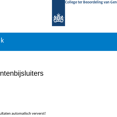
College ter Beoordeling van Ge
nk
nk
tenbijsluiters
sultaten automatisch ververst!