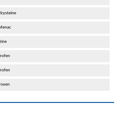
lcysteine
ofenac
zine
rofen
rofen
roxen