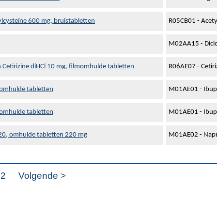
ylcysteïne 600 mg, bruistabletten
R05CB01 - Acety
M02AA15 - Dicl
 Cetirizine diHCl 10 mg, filmomhulde tabletten
R06AE07 - Cetiri
 omhulde tabletten
M01AE01 - Ibup
 omhulde tabletten
M01AE01 - Ibup
 220, omhulde tabletten 220 mg
M01AE02 - Nap
42
Volgende >