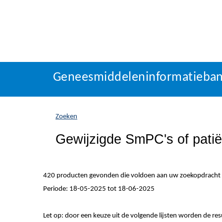
Geneesmiddeleninformatieba
U
Geneesmiddeleninformatieba
bevindt
zich
hier:
Zoeken
Gewijzigde SmPC's of patiën
420 producten gevonden die voldoen aan uw zoekopdracht
Periode: 18-05-2025 tot 18-06-2025
Let op: door een keuze uit de volgende lijsten worden de re