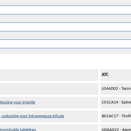
ATC
L04AD02 - Tacro
ossing voor injectie
C01CA24 - Epine
 oplossing voor intraveneuze infusie
B01AC17 - Tirof
lmomhulde tabletten
N06AX22 - Agom