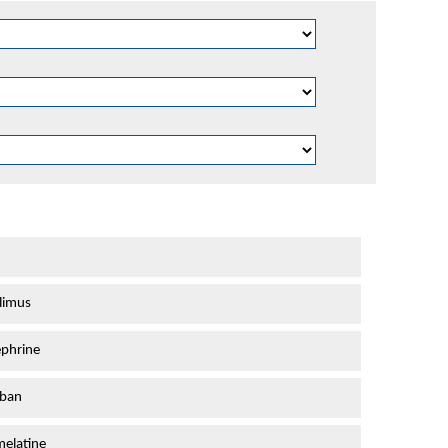
limus
phrine
iban
elatine