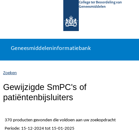
College ter Beoordeling van
Geneesmiddelen
Geneesmiddeleninformatiebank
Ga
U
Geneesmiddeleninformatiebank
direct
bevindt
naar
zich
inhoud
hier:
Zoeken
Gewijzigde SmPC's of
patiëntenbijsluiters
370 producten gevonden die voldoen aan uw zoekopdracht
Periode: 15-12-2024 tot 15-01-2025