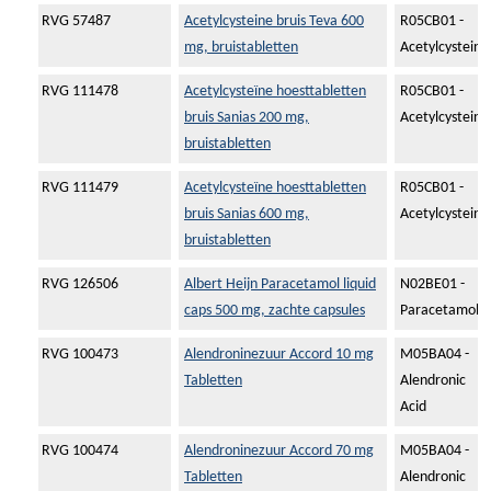
RVG 57487
Acetylcysteine bruis Teva 600
R05CB01 -
mg, bruistabletten
Acetylcysteine
RVG 111478
Acetylcysteïne hoesttabletten
R05CB01 -
bruis Sanias 200 mg,
Acetylcysteine
bruistabletten
RVG 111479
Acetylcysteïne hoesttabletten
R05CB01 -
bruis Sanias 600 mg,
Acetylcysteine
bruistabletten
RVG 126506
Albert Heijn Paracetamol liquid
N02BE01 -
caps 500 mg, zachte capsules
Paracetamol
RVG 100473
Alendroninezuur Accord 10 mg
M05BA04 -
Tabletten
Alendronic
Acid
RVG 100474
Alendroninezuur Accord 70 mg
M05BA04 -
Tabletten
Alendronic