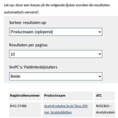
Let op: door een keuze uit de volgende lijsten worden de resultaten
automatisch ververst!
Sorteren
Sorteer resultaten op:
en
pagineren
Resultaten per pagina:
SmPC's/ Patiëntenbijsluiters
Registratienummer
Productnaam
ATC
RVG 57486
Acetylcysteine bruis Teva 200
R05CB01 -
mg, bruistabletten
Acetylcysteine