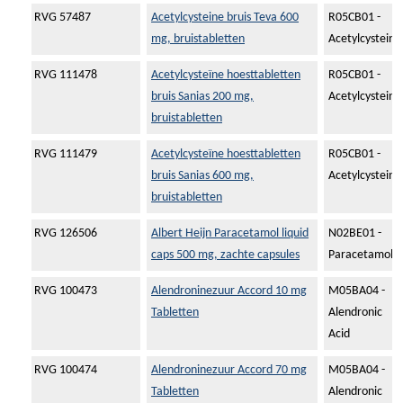
RVG 57487
Acetylcysteine bruis Teva 600
R05CB01 -
mg, bruistabletten
Acetylcysteine
RVG 111478
Acetylcysteïne hoesttabletten
R05CB01 -
bruis Sanias 200 mg,
Acetylcysteine
bruistabletten
RVG 111479
Acetylcysteïne hoesttabletten
R05CB01 -
bruis Sanias 600 mg,
Acetylcysteine
bruistabletten
RVG 126506
Albert Heijn Paracetamol liquid
N02BE01 -
caps 500 mg, zachte capsules
Paracetamol
RVG 100473
Alendroninezuur Accord 10 mg
M05BA04 -
Tabletten
Alendronic
Acid
RVG 100474
Alendroninezuur Accord 70 mg
M05BA04 -
Tabletten
Alendronic