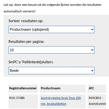
Let op: door een keuze uit de volgende lijsten worden de resultaten
automatisch ververst!
Sorteren
Sorteer resultaten op:
en
pagineren
Resultaten per pagina:
SmPC's/ Patiëntenbijsluiters
Registratienummer
Productnaam
ATC
RVG 57486
Acetylcysteine bruis Teva 200
R05CB01 -
mg, bruistabletten
Acetylcysteine