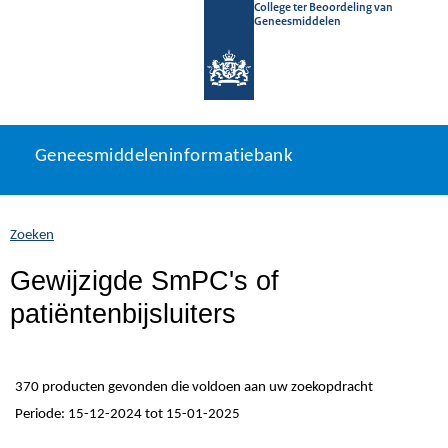
College ter Beoordeling van
Geneesmiddelen
Geneesmiddeleninformatiebank
Ga
U
Geneesmiddeleninformatiebank
direct
bevindt
naar
zich
inhoud
hier:
Zoeken
Gewijzigde SmPC's of
patiëntenbijsluiters
370 producten gevonden die voldoen aan uw zoekopdracht
Periode: 15-12-2024 tot 15-01-2025