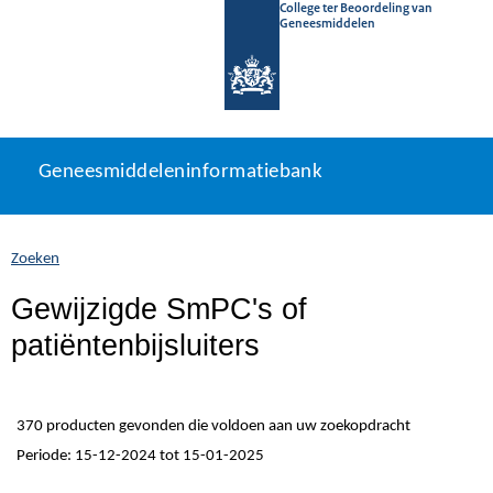
College ter Beoordeling van
Geneesmiddelen
Geneesmiddeleninformatiebank
Ga
U
Geneesmiddeleninformatiebank
direct
bevindt
naar
zich
inhoud
hier:
Zoeken
Gewijzigde SmPC's of
patiëntenbijsluiters
370 producten gevonden die voldoen aan uw zoekopdracht
Periode: 15-12-2024 tot 15-01-2025