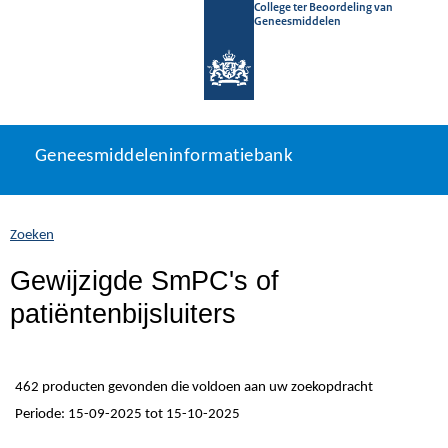
College ter Beoordeling van
Geneesmiddelen
Geneesmiddeleninformatiebank
Ga
U
Geneesmiddeleninformatiebank
direct
bevindt
naar
zich
inhoud
hier:
Zoeken
Gewijzigde SmPC's of
patiëntenbijsluiters
462 producten gevonden die voldoen aan uw zoekopdracht
Periode: 15-09-2025 tot 15-10-2025