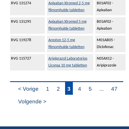
RVG 131274
Apixaban Xiromed 2,5 mg
B01AF02 -
filmomhulde tabletten
Apixaban
RVG 131295
Apixaban Xiromed 5 mg
B01AF02 -
filmomhulde tabletten
Apixaban
RVG 119278
Areston 12,5 mg
M01AB05 -
filmomhulde tabletten
Diclofenac
RVG 115727
Aripiprazol Laboratorios
N05AX12 -
Liconsa 10 mg tabletten
Aripiprazole
< Vorige
1
2
3
4
5
...
47
Volgende >