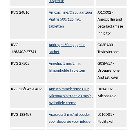
suspensie
RVG 24816
Amoxicilline/Clavulaanzuur
J01CR02 -
Viatris 500/125 mg,
Amoxicillin and
tabletten
beta-lactamase
inhibitor
RVG
Androgel 50 mg, gel in
G03BA03 -
126340//27741
sachet
Testosterone
RVG 27505
Angeliq, 1 mg/2 mg
G03FA17 -
filmomhulde tabletten
Drospirenone
And Estrogen
RVG 23604=20409
Antischimmelcrème HTP
D01AC02 -
Miconazolnitraat 20 mg/g,
Miconazole
hydrofiele crème
RVG 133489
Apacross 5 mg/ml poeder
L01CD01 -
voor dispersie voor infusie
Paclitaxel