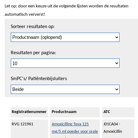
Let op: door een keuze uit de volgende lijsten worden de resultaten
automatisch ververst!
Sorteren
Sorteer resultaten op:
en
pagineren
Resultaten per pagina:
SmPC's/ Patiëntenbijsluiters
Registratienummer
Productnaam
ATC
RVG 121961
Amoxicilline Teva 125
J01CA04 -
mg/5 ml poeder voor orale
Amoxicillin