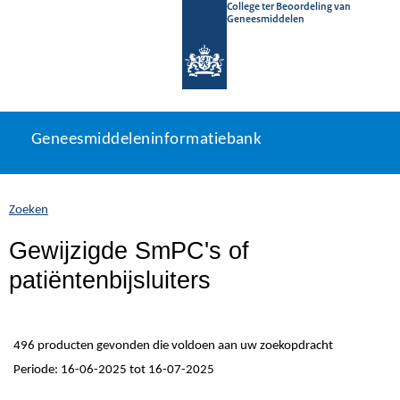
College ter Beoordeling van
Geneesmiddelen
Geneesmiddeleninformatiebank
Ga
U
Geneesmiddeleninformatiebank
direct
bevindt
naar
zich
inhoud
hier:
Zoeken
Gewijzigde SmPC's of
patiëntenbijsluiters
496 producten gevonden die voldoen aan uw zoekopdracht
Periode: 16-06-2025 tot 16-07-2025