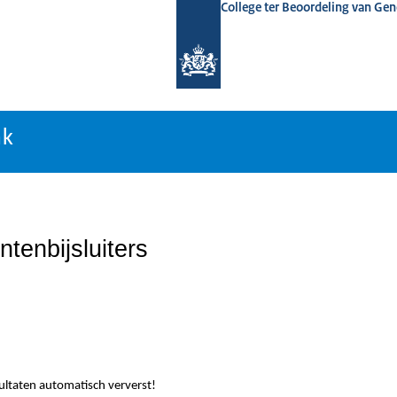
College ter Beoordeling van Ge
nk
nk
tenbijsluiters
sultaten automatisch ververst!