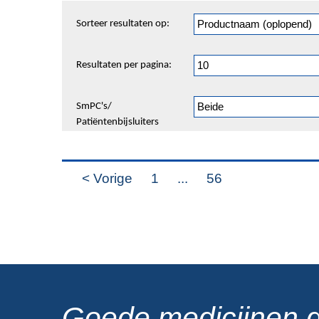
Sorteren
Sorteer resultaten op:
en
pagineren
Resultaten per pagina:
SmPC's/
Patiëntenbijsluiters
< Vorige
1
...
56
Goede medicijnen 