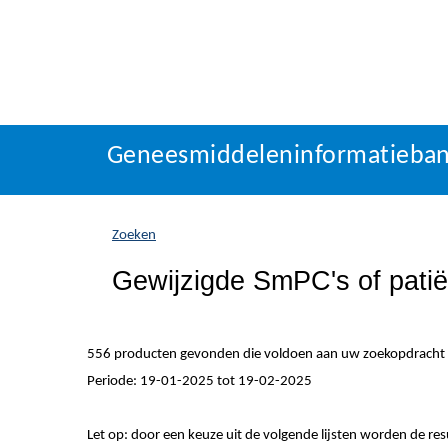
Geneesmiddeleninformatieba
U
Geneesmiddeleninformatieba
bevindt
zich
hier:
Zoeken
Gewijzigde SmPC's of patiën
556 producten gevonden die voldoen aan uw zoekopdracht
Periode: 19-01-2025 tot 19-02-2025
Let op: door een keuze uit de volgende lijsten worden de re