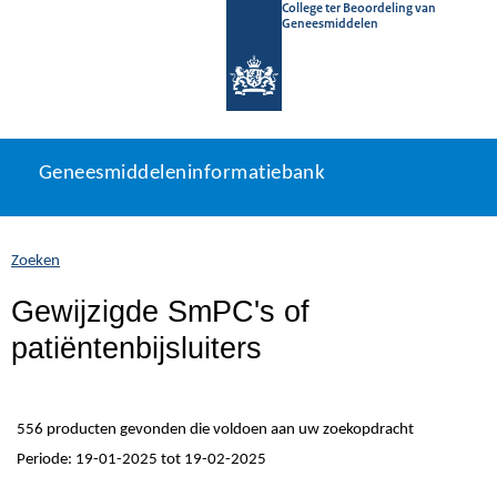
College ter Beoordeling van
Geneesmiddelen
Geneesmiddeleninformatiebank
Ga
U
Geneesmiddeleninformatiebank
direct
bevindt
naar
zich
inhoud
hier:
Zoeken
Gewijzigde SmPC's of
patiëntenbijsluiters
556 producten gevonden die voldoen aan uw zoekopdracht
Periode: 19-01-2025 tot 19-02-2025