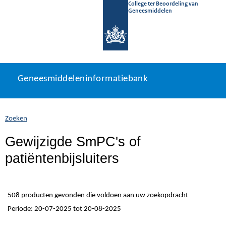
College ter Beoordeling van
Geneesmiddelen
Geneesmiddeleninformatiebank
Ga
U
Geneesmiddeleninformatiebank
direct
bevindt
naar
zich
inhoud
hier:
Zoeken
Gewijzigde SmPC's of
patiëntenbijsluiters
508 producten gevonden die voldoen aan uw zoekopdracht
Periode: 20-07-2025 tot 20-08-2025