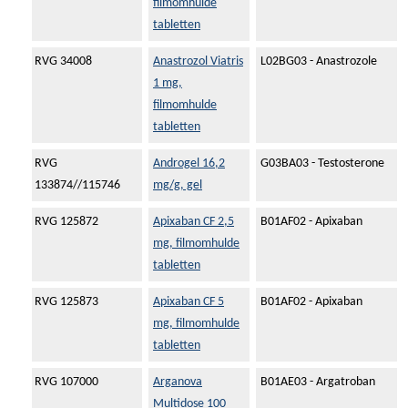
filmomhulde
tabletten
RVG 34008
Anastrozol Viatris
L02BG03 - Anastrozole
1 mg,
filmomhulde
tabletten
RVG
Androgel 16,2
G03BA03 - Testosterone
133874//115746
mg/g, gel
RVG 125872
Apixaban CF 2,5
B01AF02 - Apixaban
mg, filmomhulde
tabletten
RVG 125873
Apixaban CF 5
B01AF02 - Apixaban
mg, filmomhulde
tabletten
RVG 107000
Arganova
B01AE03 - Argatroban
Multidose 100