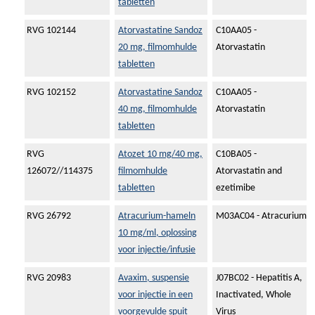
tabletten
RVG 102144
Atorvastatine Sandoz
C10AA05 -
20 mg, filmomhulde
Atorvastatin
tabletten
RVG 102152
Atorvastatine Sandoz
C10AA05 -
40 mg, filmomhulde
Atorvastatin
tabletten
RVG
Atozet 10 mg/40 mg,
C10BA05 -
126072//114375
filmomhulde
Atorvastatin and
tabletten
ezetimibe
RVG 26792
Atracurium-hameln
M03AC04 - Atracurium
10 mg/ml, oplossing
voor injectie/infusie
RVG 20983
Avaxim, suspensie
J07BC02 - Hepatitis A,
voor injectie in een
Inactivated, Whole
voorgevulde spuit
Virus