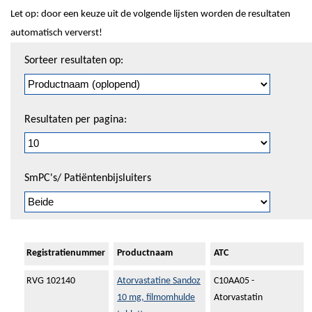
Let op: door een keuze uit de volgende lijsten worden de resultaten
automatisch ververst!
Sorteren
Sorteer resultaten op:
en
pagineren
Resultaten per pagina:
SmPC's/ Patiëntenbijsluiters
Registratienummer
Productnaam
ATC
RVG 102140
Atorvastatine Sandoz
C10AA05 -
10 mg, filmomhulde
Atorvastatin