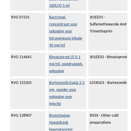
160U/0,5 ml
RVG 07231
Bactrimel,
J01EE01 -
concentraat voor
Sulfamethoxazole And
oplossing voor
Trimethoprim
intraveneuze infusie
96 mg/ml
RVG 114641
Bimatoprost CF 0,1
S01EE03 - Bimatoprost
mg/ml, oogdruppels,
oplossing
RVG 125205
Bortezomib Eugia 3,5
L01XG01 - Bortezomib
mg, poeder voor
oplossing voor
injectie
RVG 128907
Bronchostop
R05X - Other cold
Hoestdrank
preparations
heemstwortel-