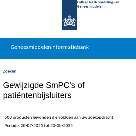
College ter Beoordeling van
Geneesmiddelen
Geneesmiddeleninformatiebank
Ga
U
Geneesmiddeleninformatiebank
direct
bevindt
naar
zich
inhoud
hier:
Zoeken
Gewijzigde SmPC's of
patiëntenbijsluiters
508 producten gevonden die voldoen aan uw zoekopdracht
Periode: 20-07-2025 tot 20-08-2025