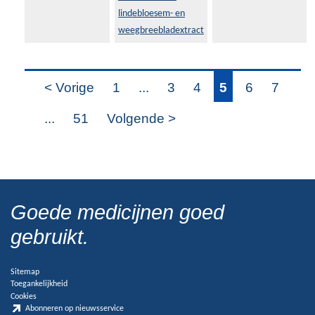
lindebloesem- en
weegbreebladextract
< Vorige
1
...
3
4
5
6
7
...
51
Volgende >
Goede medicijnen goed
gebruikt.
Sitemap
Toegankelijkheid
Cookies
Abonneren op nieuwsservice