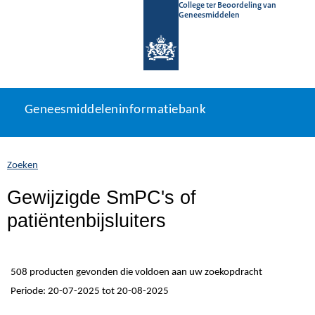
College ter Beoordeling van
Geneesmiddelen
Geneesmiddeleninformatiebank
Ga
U
Geneesmiddeleninformatiebank
direct
bevindt
naar
zich
inhoud
hier:
Zoeken
Gewijzigde SmPC's of
patiëntenbijsluiters
508 producten gevonden die voldoen aan uw zoekopdracht
Periode: 20-07-2025 tot 20-08-2025