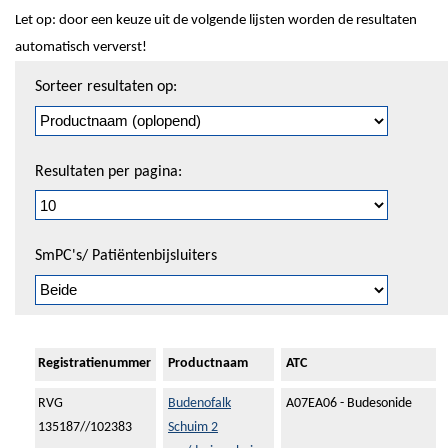
Let op: door een keuze uit de volgende lijsten worden de resultaten
automatisch ververst!
Sorteren
Sorteer resultaten op:
en
pagineren
Resultaten per pagina:
SmPC's/ Patiëntenbijsluiters
Registratienummer
Productnaam
ATC
RVG
Budenofalk
A07EA06 - Budesonide
135187//102383
Schuim 2