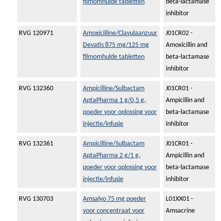
filmomhulde tabletten
beta-lactamase
inhibitor
RVG 120971
Amoxicilline/Clavulaanzuur
J01CR02 -
Devatis 875 mg/125 mg
Amoxicillin and
filmomhulde tabletten
beta-lactamase
inhibitor
RVG 132360
Ampicilline/Sulbactam
J01CR01 -
AptaPharma 1 g/0,5 g,
Ampicillin and
poeder voor oplossing voor
beta-lactamase
injectie/infusie
inhibitor
RVG 132361
Ampicilline/Sulbactam
J01CR01 -
AptaPharma 2 g/1 g,
Ampicillin and
poeder voor oplossing voor
beta-lactamase
injectie/infusie
inhibitor
RVG 130703
Amsalyo 75 mg poeder
L01XX01 -
voor concentraat voor
Amsacrine