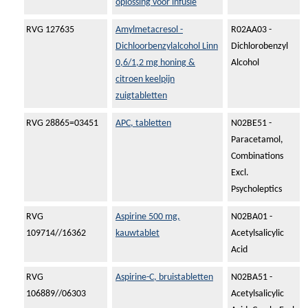
oplossing voor infusie
RVG 127635
Amylmetacresol -
R02AA03 -
Dichloorbenzylalcohol Linn
Dichlorobenzyl
0,6/1,2 mg honing &
Alcohol
citroen keelpijn
zuigtabletten
RVG 28865=03451
APC, tabletten
N02BE51 -
Paracetamol,
Combinations
Excl.
Psycholeptics
RVG
Aspirine 500 mg,
N02BA01 -
109714//16362
kauwtablet
Acetylsalicylic
Acid
RVG
Aspirine-C, bruistabletten
N02BA51 -
106889//06303
Acetylsalicylic