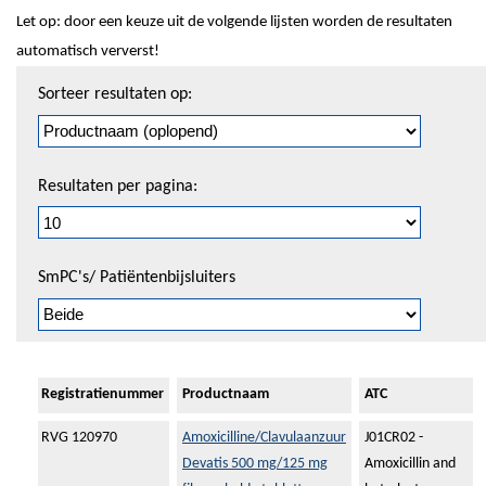
Let op: door een keuze uit de volgende lijsten worden de resultaten
automatisch ververst!
Sorteren
Sorteer resultaten op:
en
pagineren
Resultaten per pagina:
SmPC's/ Patiëntenbijsluiters
Registratienummer
Productnaam
ATC
RVG 120970
Amoxicilline/Clavulaanzuur
J01CR02 -
Devatis 500 mg/125 mg
Amoxicillin and