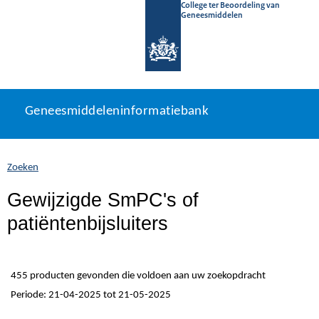
College ter Beoordeling van
Geneesmiddelen
Geneesmiddeleninformatiebank
Ga
U
Geneesmiddeleninformatiebank
direct
bevindt
naar
zich
inhoud
hier:
Zoeken
Gewijzigde SmPC's of
patiëntenbijsluiters
455 producten gevonden die voldoen aan uw zoekopdracht
Periode: 21-04-2025 tot 21-05-2025