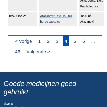
Acid, Comb. Excl.
Psycholeptics
RVG 115699
Atazanavir Teva 150 mg,
J05AE08 -
harde capsules
Atazanavir
< Vorige
1
2
3
4
5
6
...
46
Volgende >
Goede medicijnen goed
gebruikt.
Sitemap