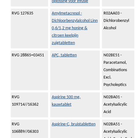
oplossing voor infusie
RVG 127635
Amylmetacresol -
R02AA03 -
Dichloorbenzylalcohol Linn
Dichlorobenzyl
0,6/1,2 mg honing &
Alcohol
citroen keelpijn
zuigtabletten
RVG 28865=03451
APC, tabletten
N02BE51 -
Paracetamol,
Combinations
Excl.
Psycholeptics
RVG
Aspirine 500 mg,
N02BA01 -
109714//16362
kauwtablet
Acetylsalicylic
Acid
RVG
Aspirine-C, bruistabletten
N02BA51 -
106889//06303
Acetylsalicylic