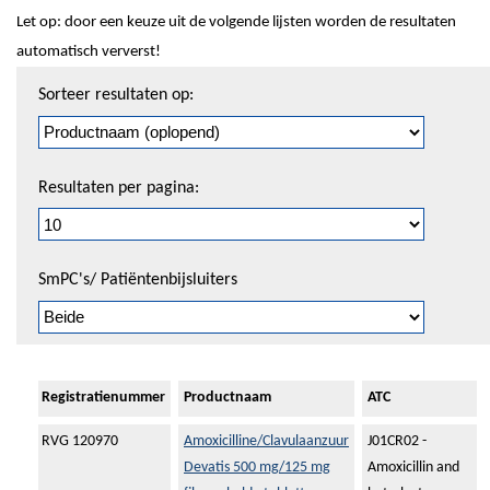
Let op: door een keuze uit de volgende lijsten worden de resultaten
automatisch ververst!
Sorteren
Sorteer resultaten op:
en
pagineren
Resultaten per pagina:
SmPC's/ Patiëntenbijsluiters
Registratienummer
Productnaam
ATC
RVG 120970
Amoxicilline/Clavulaanzuur
J01CR02 -
Devatis 500 mg/125 mg
Amoxicillin and