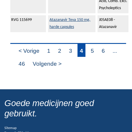
Acid, Comb. Excl.
Psycholeptics
RVG 115699
Atazanavir Teva 150 mg,
J05AE08 -
harde capsules
Atazanavir
< Vorige
1
2
3
4
5
6
...
46
Volgende >
Goede medicijnen goed
gebruikt.
Sitemap