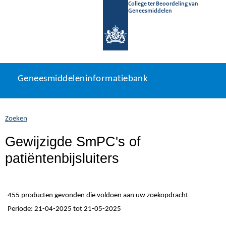
College ter Beoordeling van
Geneesmiddelen
Geneesmiddeleninformatiebank
Ga
U
Geneesmiddeleninformatiebank
direct
bevindt
naar
zich
inhoud
hier:
Zoeken
Gewijzigde SmPC's of
patiëntenbijsluiters
455 producten gevonden die voldoen aan uw zoekopdracht
Periode: 21-04-2025 tot 21-05-2025