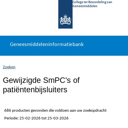
College ter Beoordeling van
Geneesmiddelen
Geneesmiddeleninformatiebank
Ga
U
Geneesmiddeleninformatiebank
direct
bevindt
naar
zich
inhoud
hier:
Zoeken
Gewijzigde SmPC's of
patiëntenbijsluiters
686 producten gevonden die voldoen aan uw zoekopdracht
Periode: 25-02-2026 tot 25-03-2026