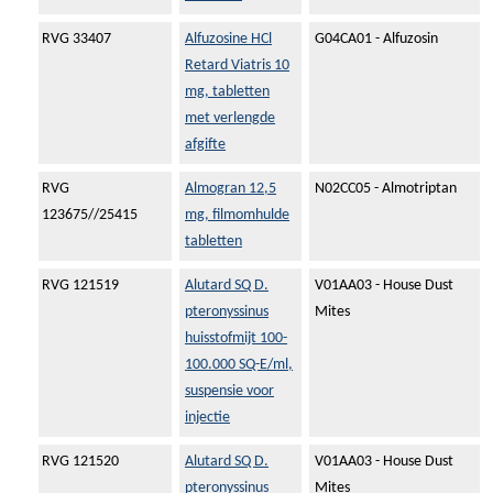
RVG 33407
Alfuzosine HCl
G04CA01 - Alfuzosin
Retard Viatris 10
mg, tabletten
met verlengde
afgifte
RVG
Almogran 12,5
N02CC05 - Almotriptan
123675//25415
mg, filmomhulde
tabletten
RVG 121519
Alutard SQ D.
V01AA03 - House Dust
pteronyssinus
Mites
huisstofmijt 100-
100.000 SQ-E/ml,
suspensie voor
injectie
RVG 121520
Alutard SQ D.
V01AA03 - House Dust
pteronyssinus
Mites