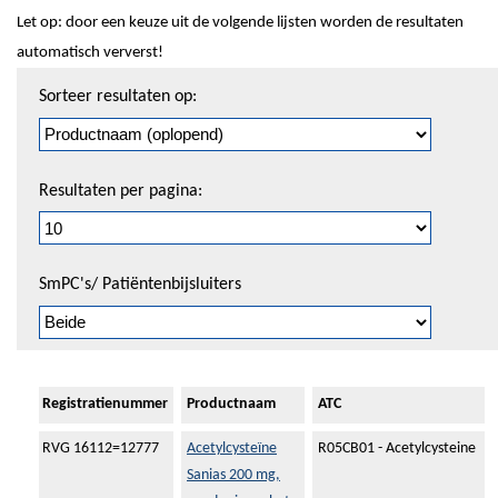
Let op: door een keuze uit de volgende lijsten worden de resultaten
automatisch ververst!
Sorteren
Sorteer resultaten op:
en
pagineren
Resultaten per pagina:
SmPC's/ Patiëntenbijsluiters
Registratienummer
Productnaam
ATC
RVG 16112=12777
Acetylcysteïne
R05CB01 - Acetylcysteine
Sanias 200 mg,