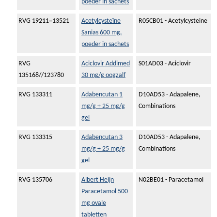
poeder in sachets
RVG 19211=13521
Acetylcysteïne
R05CB01 - Acetylcysteine
Sanias 600 mg,
poeder in sachets
RVG
Aciclovir Addimed
S01AD03 - Aciclovir
135168//123780
30 mg/g oogzalf
RVG 133311
Adabencutan 1
D10AD53 - Adapalene,
mg/g + 25 mg/g
Combinations
gel
RVG 133315
Adabencutan 3
D10AD53 - Adapalene,
mg/g + 25 mg/g
Combinations
gel
RVG 135706
Albert Heijn
N02BE01 - Paracetamol
Paracetamol 500
mg ovale
tabletten