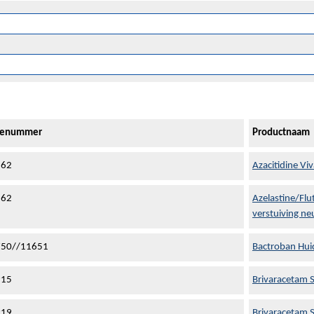
tienummer
Productnaam
162
Azacitidine Vi
362
Azelastine/Fl
verstuiving ne
750//11651
Bactroban Huid
915
Brivaracetam 
919
Brivaracetam 