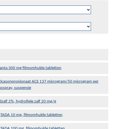
vanta 300 mg filmomhulde tabletten
uticasonpropionaat ACE 137 microgram/50 microgram per
usspray, suspensie
zalf 2%, hydrofiele zalf 20 mg/g
STADA 10 mg, filmomhulde tabletten
STADA 100 mg, filmomhulde tabletten