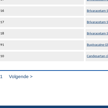
916
Brivaracetam 
917
Brivaracetam 
918
Brivaracetam 
591
Bupivacaïne Gl
710
Candesartan ci
11
Volgende >