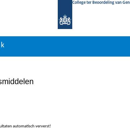
College ter Beoordeling van Ge
nk
nk
smiddelen
sultaten automatisch ververst!