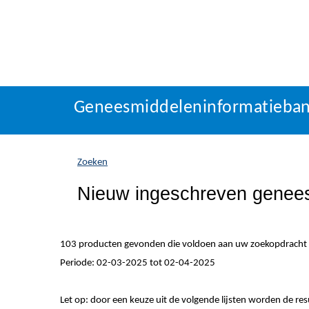
Geneesmiddeleninformatieba
U
Geneesmiddeleninformatieba
bevindt
zich
hier:
Zoeken
Nieuw ingeschreven genee
103 producten gevonden die voldoen aan uw zoekopdracht
Periode: 02-03-2025 tot 02-04-2025
Let op: door een keuze uit de volgende lijsten worden de re