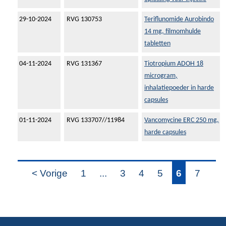
29-10-2024
RVG 130753
Teriflunomide Aurobindo
14 mg, filmomhulde
tabletten
04-11-2024
RVG 131367
Tiotropium ADOH 18
microgram,
inhalatiepoeder in harde
capsules
01-11-2024
RVG 133707//11984
Vancomycine ERC 250 mg,
harde capsules
< Vorige
1
...
3
4
5
6
7