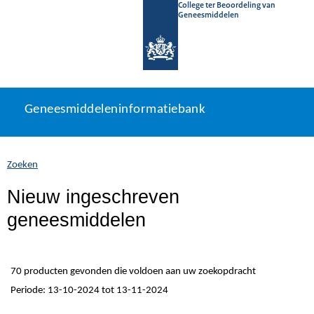
College ter Beoordeling van
Geneesmiddelen
Geneesmiddeleninformatiebank
Ga
U
Geneesmiddeleninformatiebank
direct
bevindt
naar
zich
inhoud
hier:
Zoeken
Nieuw ingeschreven
geneesmiddelen
70 producten gevonden die voldoen aan uw zoekopdracht
Periode: 13-10-2024 tot 13-11-2024