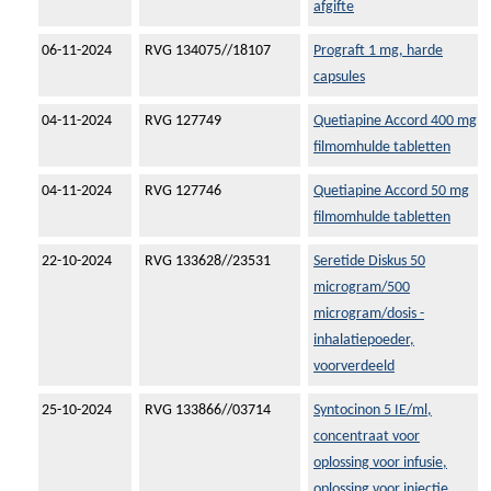
afgifte
06-11-2024
RVG 134075//18107
Prograft 1 mg, harde
capsules
04-11-2024
RVG 127749
Quetiapine Accord 400 mg
filmomhulde tabletten
04-11-2024
RVG 127746
Quetiapine Accord 50 mg
filmomhulde tabletten
22-10-2024
RVG 133628//23531
Seretide Diskus 50
microgram/500
microgram/dosis -
inhalatiepoeder,
voorverdeeld
25-10-2024
RVG 133866//03714
Syntocinon 5 IE/ml,
concentraat voor
oplossing voor infusie,
oplossing voor injectie