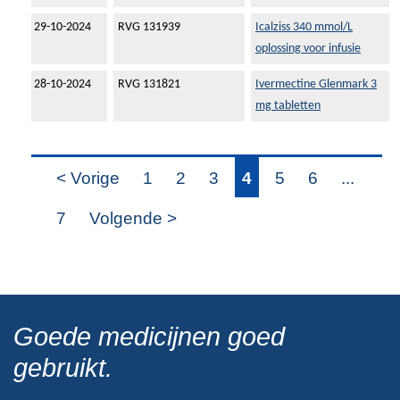
29-10-2024
RVG 131939
Icalziss 340 mmol/L
oplossing voor infusie
28-10-2024
RVG 131821
Ivermectine Glenmark 3
mg tabletten
< Vorige
1
2
3
4
5
6
...
7
Volgende >
Goede medicijnen goed
gebruikt.