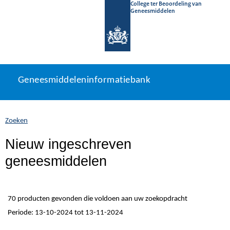
College ter Beoordeling van
Geneesmiddelen
Geneesmiddeleninformatiebank
Ga
U
Geneesmiddeleninformatiebank
direct
bevindt
naar
zich
inhoud
hier:
Zoeken
Nieuw ingeschreven
geneesmiddelen
70 producten gevonden die voldoen aan uw zoekopdracht
Periode: 13-10-2024 tot 13-11-2024