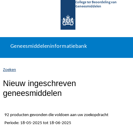
College ter Beoordeling van
Geneesmiddelen
Geneesmiddeleninformatiebank
Ga
U
Geneesmiddeleninformatiebank
direct
bevindt
naar
zich
inhoud
hier:
Zoeken
Nieuw ingeschreven
geneesmiddelen
92 producten gevonden die voldoen aan uw zoekopdracht
Periode: 18-05-2025 tot 18-06-2025