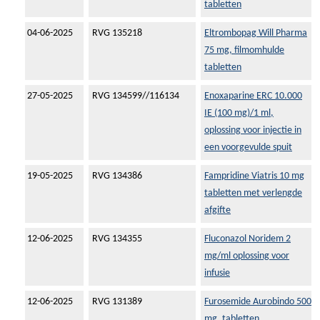
tabletten
04-06-2025
RVG 135218
Eltrombopag Will Pharma
75 mg, filmomhulde
tabletten
27-05-2025
RVG 134599//116134
Enoxaparine ERC 10.000
IE (100 mg)/1 ml,
oplossing voor injectie in
een voorgevulde spuit
19-05-2025
RVG 134386
Fampridine Viatris 10 mg
tabletten met verlengde
afgifte
12-06-2025
RVG 134355
Fluconazol Noridem 2
mg/ml oplossing voor
infusie
12-06-2025
RVG 131389
Furosemide Aurobindo 500
mg, tabletten