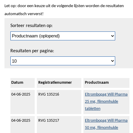
Let op: door een keuze uit de volgende lijsten worden de resultaten
automatisch ververst!
Sorteren
Sorteer resultaten op:
en
pagineren
Resultaten per pagina:
Datum
Registratienummer
Productnaam
04-06-2025
RVG 135216
Eltrombopag Will Pharma
25 mg, filmomhulde
tabletten
04-06-2025
RVG 135217
Eltrombopag Will Pharma
50 mg, filmomhulde