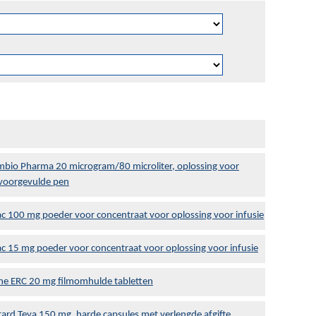
mbio Pharma 20 microgram/80 microliter, oplossing voor
n voorgevulde pen
c 100 mg poeder voor concentraat voor oplossing voor infusie
c 15 mg poeder voor concentraat voor oplossing voor infusie
ne ERC 20 mg filmomhulde tabletten
tard Teva 150 mg, harde capsules met verlengde afgifte