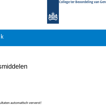
College ter Beoordeling van Ge
nk
nk
smiddelen
sultaten automatisch ververst!