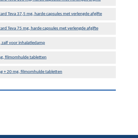
tard Teva 37,5 mg, harde capsules met verlengde afgifte
tard Teva 75 mg, harde capsules met verlengde afgifte
 zalf voor inhalatiedamp
g, filmomhulde tabletten
g + 20 mg, filmomhulde tabletten