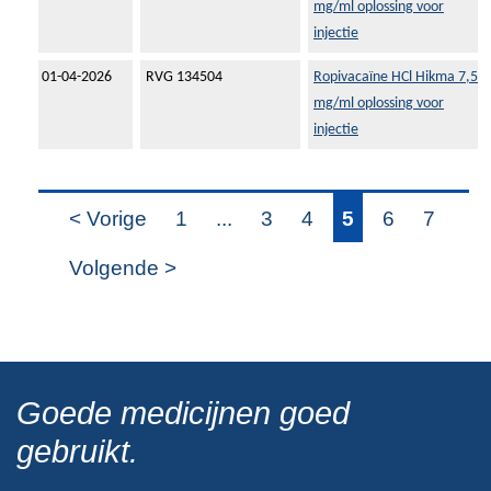
mg/ml oplossing voor
injectie
01-04-2026
RVG 134504
Ropivacaïne HCl Hikma 7,5
mg/ml oplossing voor
injectie
< Vorige
1
...
3
4
5
6
7
Volgende >
Goede medicijnen goed
gebruikt.