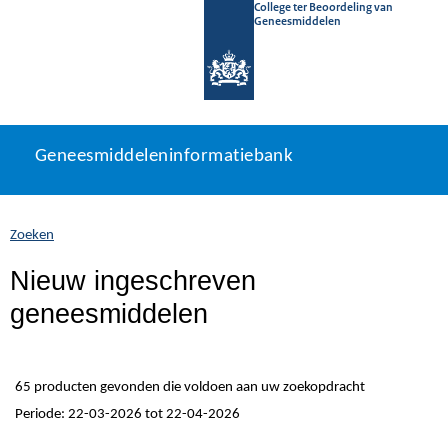
College ter Beoordeling van
Geneesmiddelen
Geneesmiddeleninformatiebank
Ga
U
Geneesmiddeleninformatiebank
direct
bevindt
naar
zich
inhoud
hier:
Zoeken
Nieuw ingeschreven
geneesmiddelen
65 producten gevonden die voldoen aan uw zoekopdracht
Periode: 22-03-2026 tot 22-04-2026