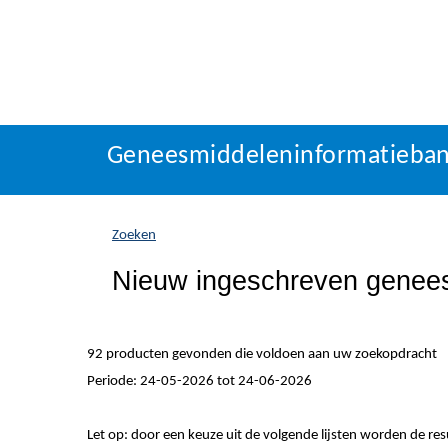
Geneesmiddeleninformatieba
U
Geneesmiddeleninformatieba
bevindt
zich
hier:
Zoeken
Nieuw ingeschreven genee
92 producten gevonden die voldoen aan uw zoekopdracht
Periode: 24-05-2026 tot 24-06-2026
Let op: door een keuze uit de volgende lijsten worden de re