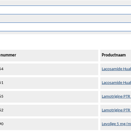
ienummer
Productnaam
54
Lacosamide Huah
51
Lacosamide Huah
65
Lamotrigine PTR
62
Lamotrigine PTR
90
Levolige 5 mg/ml