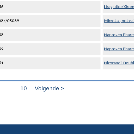
86
Liraglutide Xiro
68//05069
Microlax, oploss
58
Naproxen Pharm
59
Naproxen Pharm
61
Nicorandil Doub
8
...
10
Volgende >