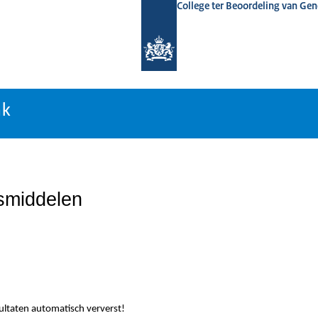
College ter Beoordeling van Ge
nk
nk
smiddelen
sultaten automatisch ververst!