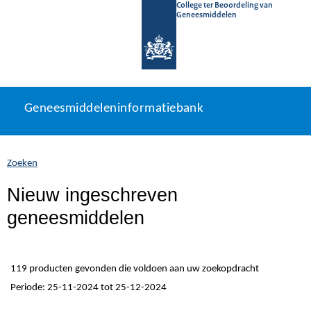
College ter Beoordeling van
Geneesmiddelen
Geneesmiddeleninformatiebank
Ga
U
Geneesmiddeleninformatiebank
direct
bevindt
naar
zich
inhoud
hier:
Zoeken
Nieuw ingeschreven
geneesmiddelen
119 producten gevonden die voldoen aan uw zoekopdracht
Periode: 25-11-2024 tot 25-12-2024