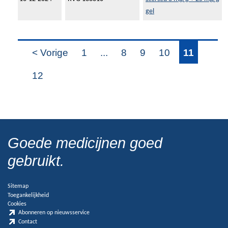
gel
< Vorige
1
...
8
9
10
11
12
Goede medicijnen goed
gebruikt.
Sitemap
Toegankelijkheid
Cookies
Abonneren op nieuwsservice
Contact