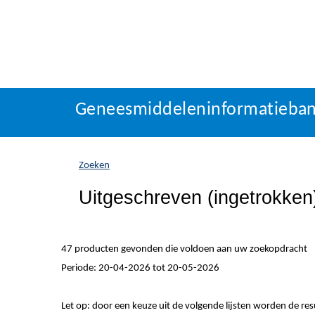
Geneesmiddeleninformatieba
U
Geneesmiddeleninformatieba
bevindt
zich
hier:
Zoeken
Uitgeschreven (ingetrokke
47 producten gevonden die voldoen aan uw zoekopdracht
Periode: 20-04-2026 tot 20-05-2026
Let op: door een keuze uit de volgende lijsten worden de re