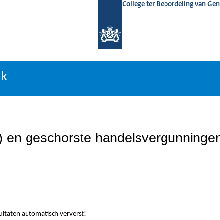
College ter Beoordeling van Ge
nk
nk
n) en geschorste handelsvergunninge
sultaten automatisch ververst!