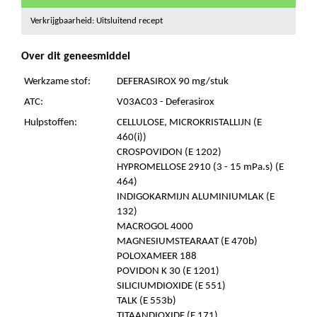
Verkrijgbaarheid: Uitsluitend recept
Over dit geneesmiddel
Werkzame stof:
DEFERASIROX 90 mg/stuk
ATC:
V03AC03 - Deferasirox
Hulpstoffen:
CELLULOSE, MICROKRISTALLIJN (E
460(i))
CROSPOVIDON (E 1202)
HYPROMELLOSE 2910 (3 - 15 mPa.s) (E
464)
INDIGOKARMIJN ALUMINIUMLAK (E
132)
MACROGOL 4000
MAGNESIUMSTEARAAT (E 470b)
POLOXAMEER 188
POVIDON K 30 (E 1201)
SILICIUMDIOXIDE (E 551)
TALK (E 553b)
TITAANDIOXIDE (E 171)