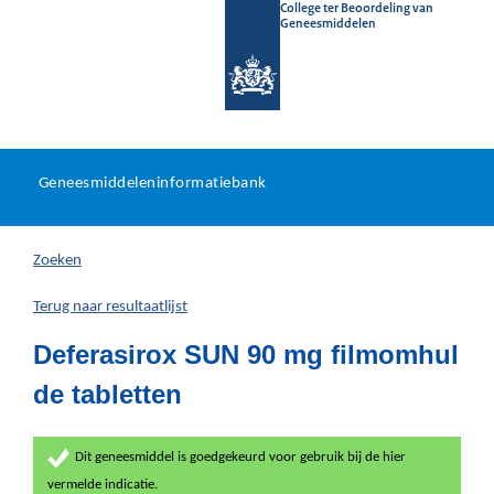
College ter Beoordeling van
Geneesmiddelen
Geneesmiddeleninformatieb
Ga
U
dir
Geneesmiddeleninformatiebank
na
bevindt
in
zich
Zoeken
hier:
Terug naar resultaatlijst
Deferasirox SUN 90 mg filmomhul
de tabletten
Dit geneesmiddel is goedgekeurd voor gebruik bij de hier
vermelde indicatie.