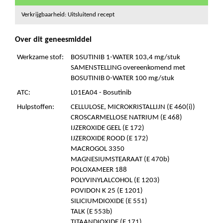
Verkrijgbaarheid: Uitsluitend recept
Over dit geneesmiddel
Werkzame stof:
BOSUTINIB 1-WATER 103,4 mg/stuk
SAMENSTELLING overeenkomend met
BOSUTINIB 0-WATER 100 mg/stuk
ATC:
L01EA04 - Bosutinib
Hulpstoffen:
CELLULOSE, MICROKRISTALLIJN (E 460(i))
CROSCARMELLOSE NATRIUM (E 468)
IJZEROXIDE GEEL (E 172)
IJZEROXIDE ROOD (E 172)
MACROGOL 3350
MAGNESIUMSTEARAAT (E 470b)
POLOXAMEER 188
POLYVINYLALCOHOL (E 1203)
POVIDON K 25 (E 1201)
SILICIUMDIOXIDE (E 551)
TALK (E 553b)
TITAANDIOXIDE (E 171)