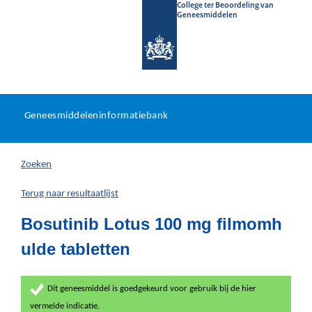
College ter Beoordeling van
Geneesmiddelen
Geneesmiddeleninformatieb
Ga
U
dir
Geneesmiddeleninformatiebank
na
bevindt
in
zich
Zoeken
hier:
Terug naar resultaatlijst
Bosutinib Lotus 100 mg filmomh
ulde tabletten
Dit geneesmiddel is goedgekeurd voor gebruik bij de hier
vermelde indicatie.