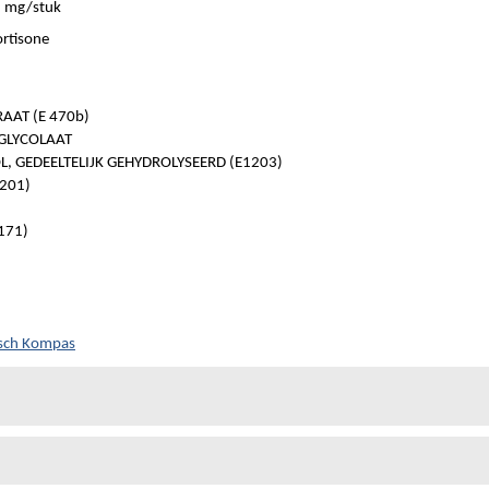
 mg/stuk
rtisone
AT (E 470b)
GLYCOLAAT
, GEDEELTELIJK GEHYDROLYSEERD (E1203)
1201)
171)
isch Kompas