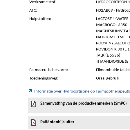
Werkzame stof:
HYDROCORTISON 1
ATC:
H02AB09 - Hydroco
Hulpstoffen:
LACTOSE 1-WATER
MACROGOL 3350
MAGNESIUMSTEARA
NATRIUMZETMEEL
POLYVINYLALCOHOL
POVIDON K 30 (E 
TALK (E 553b)
TITAANDIOXIDE (E 
Farmaceutische vorm:
Filmomhulde tablet
Toedieningsweg:
Oraal gebruik
Informatie over Hydrocortisone op Farmacotherapeut
Samenvatting van de productkenmerken (SmPC)
Patiëntenbijsluiter