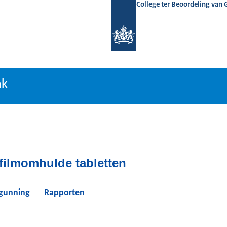
College ter Beoordeling van
tiebank
nk
filmomhulde tabletten
rgunning
Rapporten