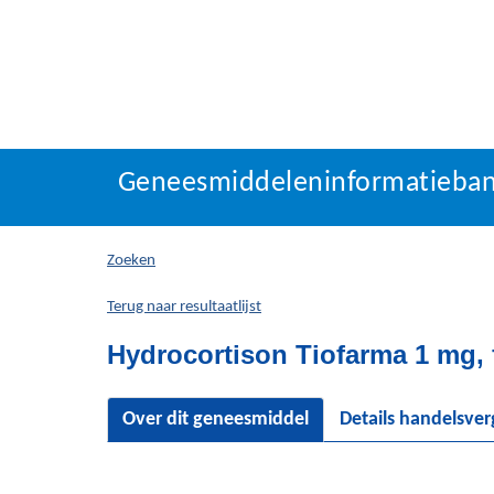
Geneesmiddeleninforma
Geneesmiddeleninformatieba
U
bevindt
zich
Zoeken
hier:
Terug naar resultaatlijst
Hydrocortison Tiofarma 1 mg, 
Over dit geneesmiddel
Details handelsve