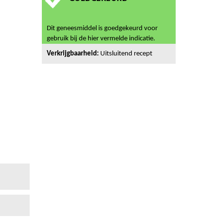
Dit geneesmiddel is goedgekeurd voor
gebruik bij de hier vermelde indicatie.
Verkrijgbaarheid:
Uitsluitend recept