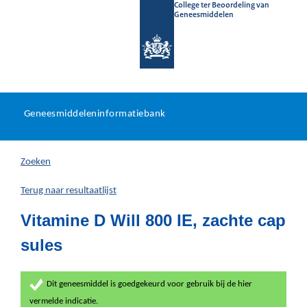
College ter Beoordeling van
Geneesmiddelen
Geneesmiddeleninformatieb
Ga
U
dir
Geneesmiddeleninformatiebank
na
bevindt
in
zich
Zoeken
hier:
Terug naar resultaatlijst
Vitamine D Will 800 IE, zachte cap
sules
Dit geneesmiddel is goedgekeurd voor gebruik bij de hier
vermelde indicatie.