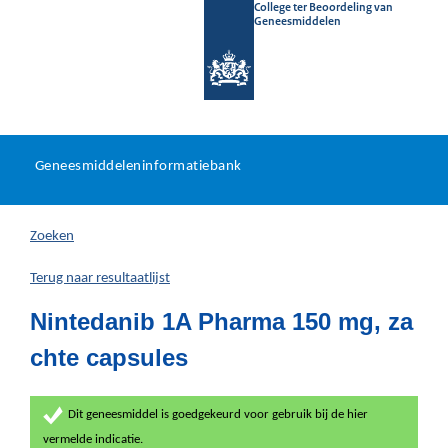
College ter Beoordeling van
Geneesmiddelen
Geneesmiddeleninformatieb
Ga
U
dir
Geneesmiddeleninformatiebank
na
bevindt
in
zich
Zoeken
hier:
Terug naar resultaatlijst
Nintedanib 1A Pharma 150 mg, za
chte capsules
Dit geneesmiddel is goedgekeurd voor gebruik bij de hier
vermelde indicatie.