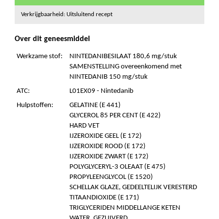
Verkrijgbaarheid: Uitsluitend recept
Over dit geneesmiddel
Werkzame stof:
NINTEDANIBESILAAT 180,6 mg/stuk
SAMENSTELLING overeenkomend met
NINTEDANIB 150 mg/stuk
ATC:
L01EX09 - Nintedanib
Hulpstoffen:
GELATINE (E 441)
GLYCEROL 85 PER CENT (E 422)
HARD VET
IJZEROXIDE GEEL (E 172)
IJZEROXIDE ROOD (E 172)
IJZEROXIDE ZWART (E 172)
POLYGLYCERYL-3 OLEAAT (E 475)
PROPYLEENGLYCOL (E 1520)
SCHELLAK GLAZE, GEDEELTELIJK VERESTERD
TITAANDIOXIDE (E 171)
TRIGLYCERIDEN MIDDELLANGE KETEN
WATER, GEZUIVERD