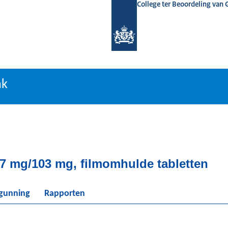
College ter Beoordeling van
tiebank
nk
97 mg/103 mg, filmomhulde tabletten
rgunning
Rapporten