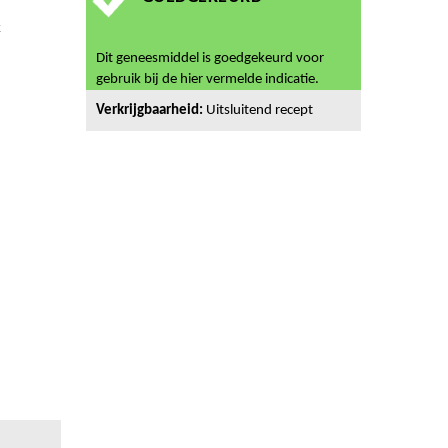
k
Dit geneesmiddel is goedgekeurd voor
gebruik bij de hier vermelde indicatie.
Verkrijgbaarheid:
Uitsluitend recept