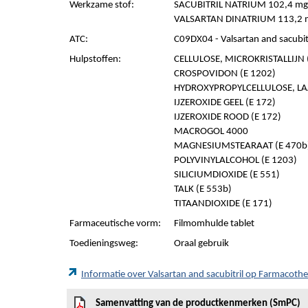
Werkzame stof:
SACUBITRIL NATRIUM 102,4 mg
VALSARTAN DINATRIUM 113,2 
ATC:
C09DX04 - Valsartan and sacubitr
Hulpstoffen:
CELLULOSE, MICROKRISTALLIJN (
CROSPOVIDON (E 1202)
HYDROXYPROPYLCELLULOSE, LA
IJZEROXIDE GEEL (E 172)
IJZEROXIDE ROOD (E 172)
MACROGOL 4000
MAGNESIUMSTEARAAT (E 470b
POLYVINYLALCOHOL (E 1203)
SILICIUMDIOXIDE (E 551)
TALK (E 553b)
TITAANDIOXIDE (E 171)
Farmaceutische vorm:
Filmomhulde tablet
Toedieningsweg:
Oraal gebruik
Informatie over Valsartan and sacubitril op Farmacot
Samenvatting van de productkenmerken (SmPC)