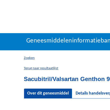
Geneesmiddeleninforma
Geneesmiddeleninformatieba
U
bevindt
zich
Zoeken
hier:
Terug naar resultaatlijst
Sacubitril/Valsartan Genthon 
Over dit geneesmiddel
Details handelsve