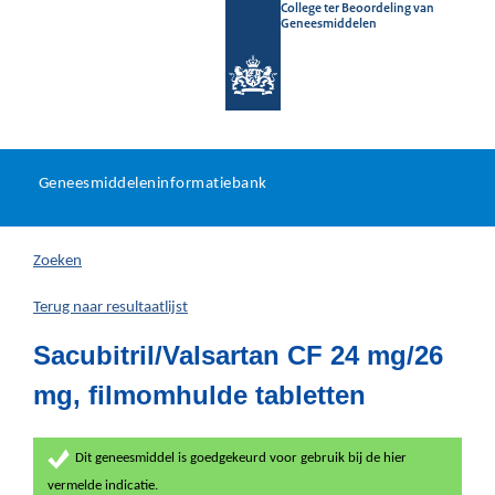
College ter Beoordeling van
Geneesmiddelen
Geneesmiddeleninformatieb
Ga
U
dir
Geneesmiddeleninformatiebank
na
bevindt
in
zich
Zoeken
hier:
Terug naar resultaatlijst
Sacubitril/Valsartan CF 24 mg/26
mg, filmomhulde tabletten
Dit geneesmiddel is goedgekeurd voor gebruik bij de hier
vermelde indicatie.