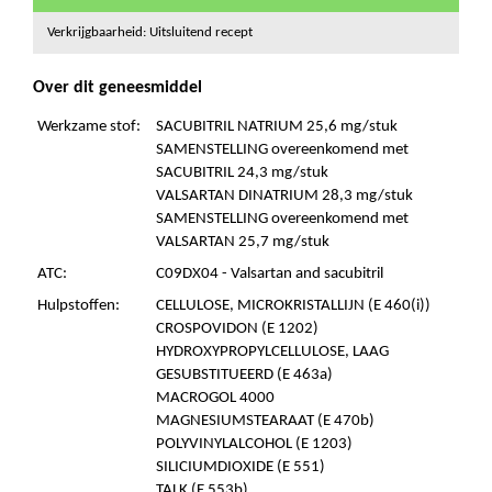
Verkrijgbaarheid: Uitsluitend recept
Over dit geneesmiddel
Werkzame stof:
SACUBITRIL NATRIUM 25,6 mg/stuk
SAMENSTELLING overeenkomend met
SACUBITRIL 24,3 mg/stuk
VALSARTAN DINATRIUM 28,3 mg/stuk
SAMENSTELLING overeenkomend met
VALSARTAN 25,7 mg/stuk
ATC:
C09DX04 - Valsartan and sacubitril
Hulpstoffen:
CELLULOSE, MICROKRISTALLIJN (E 460(i))
CROSPOVIDON (E 1202)
HYDROXYPROPYLCELLULOSE, LAAG
GESUBSTITUEERD (E 463a)
MACROGOL 4000
MAGNESIUMSTEARAAT (E 470b)
POLYVINYLALCOHOL (E 1203)
SILICIUMDIOXIDE (E 551)
TALK (E 553b)