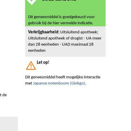
Dit geneesmiddel is goedgekeurd voor
gebruik bij de hier vermelde indicatie.
Verkrijgbaarheid:
Uitsluitend apotheek;
Uitsluitend apotheek of drogist - UA meer
dan 28 eenheden - UAD maximaal 28
eenheden
Let op!
Dit geneesmiddel heeft mogelijke interactie
met
Japanse notenboom (Ginkgo)
.
t de