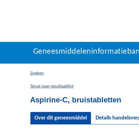
Geneesmiddeleninforma
Geneesmiddeleninformatieba
U
bevindt
zich
Zoeken
hier:
Terug naar resultaatlijst
Aspirine-C, bruistabletten
Over dit geneesmiddel
Details handelsve