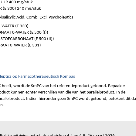
ZUUR 400 mg/stuk
(E 300) 240 mg/stuk
salicylic Acid, Comb. Excl. Psycholeptics
-WATER (E 330)
AAT 0-WATER (E 500 (I))
TOFCARBONAAT (E 500 (II))
AAT 0-WATER (E 331)
choleptics op Farmacotherapeutisch Kompas
 heeft, wordt de SmPC van het referentieproduct getoond. Bepaalde
duct kunnen echter verschillen van die van het parallelproduct. In de
parallelproduct. Indien hieronder geen SmPC wordt getoond, betekent dit da
en.
telijke wijziging betreft de rubrieken 4.4 en 4.8: 26 maart 2026.