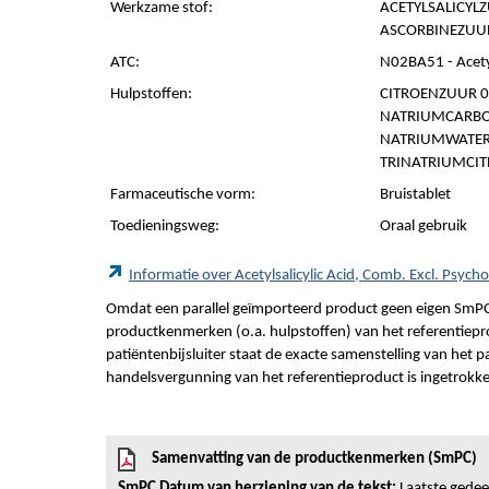
Werkzame stof:
ACETYLSALICYL
ASCORBINEZUUR 
ATC:
N02BA51 - Acetyl
Hulpstoffen:
CITROENZUUR 0
NATRIUMCARBON
NATRIUMWATERS
TRINATRIUMCITR
Farmaceutische vorm:
Bruistablet
Toedieningsweg:
Oraal gebruik
Informatie over Acetylsalicylic Acid, Comb. Excl. Psy
Omdat een parallel geïmporteerd product geen eigen SmPC
productkenmerken (o.a. hulpstoffen) van het referentiepro
patiëntenbijsluiter staat de exacte samenstelling van het 
handelsvergunning van het referentieproduct is ingetrokk
Samenvatting van de productkenmerken (SmPC)
SmPC Datum van herziening van de tekst:
Laatste gedeel