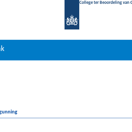
College ter Beoordeling van
tiebank
nk
rgunning