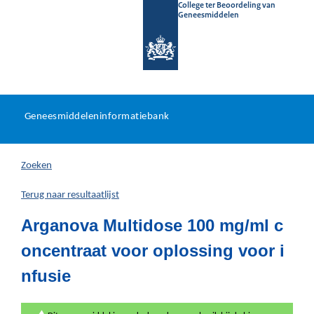
College ter Beoordeling van
Geneesmiddelen
Geneesmiddeleninformatieb
Ga
U
dir
Geneesmiddeleninformatiebank
na
bevindt
in
zich
Zoeken
hier:
Terug naar resultaatlijst
Arganova Multidose 100 mg/ml c
oncentraat voor oplossing voor i
nfusie