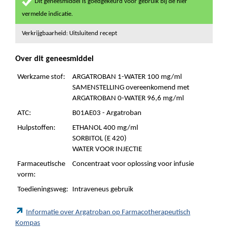
Dit geneesmiddel is goedgekeurd voor gebruik bij de hier
vermelde indicatie.
Verkrijgbaarheid: Uitsluitend recept
Over dit geneesmiddel
Werkzame stof:
ARGATROBAN 1-WATER 100 mg/ml
SAMENSTELLING overeenkomend met
ARGATROBAN 0-WATER 96,6 mg/ml
ATC:
B01AE03 - Argatroban
Hulpstoffen:
ETHANOL 400 mg/ml
SORBITOL (E 420)
WATER VOOR INJECTIE
Farmaceutische
Concentraat voor oplossing voor infusie
vorm:
Toedieningsweg:
Intraveneus gebruik
Informatie over Argatroban op Farmacotherapeutisch
Kompas