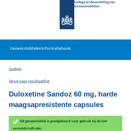
College ter Beoordeling van
Geneesmiddelen
Geneesmiddeleninformatieb
Ga
U
dir
Geneesmiddeleninformatiebank
na
bevindt
in
zich
Zoeken
hier:
Terug naar resultaatlijst
Duloxetine Sandoz 60 mg, harde
maagsapresistente capsules
Dit geneesmiddel is goedgekeurd voor gebruik bij de hier
vermelde indicatie.