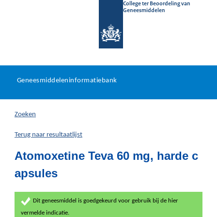
College ter Beoordeling van
Geneesmiddelen
Geneesmiddeleninformatieb
Ga
U
dir
Geneesmiddeleninformatiebank
na
bevindt
in
zich
Zoeken
hier:
Terug naar resultaatlijst
Atomoxetine Teva 60 mg, harde c
apsules
Dit geneesmiddel is goedgekeurd voor gebruik bij de hier
vermelde indicatie.