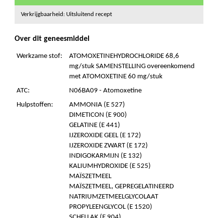
Verkrijgbaarheid: Uitsluitend recept
Over dit geneesmiddel
Werkzame stof:
ATOMOXETINEHYDROCHLORIDE 68,6
mg/stuk SAMENSTELLING overeenkomend
met ATOMOXETINE 60 mg/stuk
ATC:
N06BA09 - Atomoxetine
Hulpstoffen:
AMMONIA (E 527)
DIMETICON (E 900)
GELATINE (E 441)
IJZEROXIDE GEEL (E 172)
IJZEROXIDE ZWART (E 172)
INDIGOKARMIJN (E 132)
KALIUMHYDROXIDE (E 525)
MAÏSZETMEEL
MAÏSZETMEEL, GEPREGELATINEERD
NATRIUMZETMEELGLYCOLAAT
PROPYLEENGLYCOL (E 1520)
SCHELLAK (E 904)