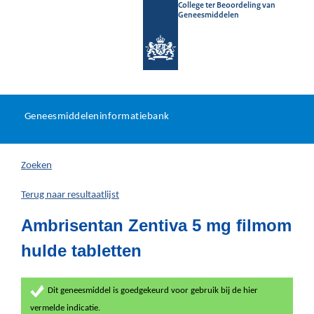
College ter Beoordeling van
Geneesmiddelen
Geneesmiddeleninformatieb
Ga
U
dir
Geneesmiddeleninformatiebank
na
bevindt
in
zich
Zoeken
hier:
Terug naar resultaatlijst
Ambrisentan Zentiva 5 mg filmom
hulde tabletten
Dit geneesmiddel is goedgekeurd voor gebruik bij de hier
vermelde indicatie.