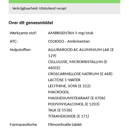
Verkrijgbaarheid: Uitsluitend recept
Over dit geneesmiddel
Werkzame stof:
AMBRISENTAN 5 mg/stuk
ATC:
C02KX02 - Ambrisentan
Hulpstoffen:
ALLURAROOD AC ALUMINIUM LAK (E
129)
CELLULOSE, MICROKRISTALLIJN (E
460(i))
CROSCARMELLOSE NATRIUM (E 468)
LACTOSE 1-WATER
LECITHINE, SOYA (E 322)
MACROGOL
MAGNESIUMSTEARAAT (E 470b)
POLYVINYLALCOHOL (E 1203)
TALK (E 553b)
TITAANDIOXIDE (E 171)
Farmaceutische
Filmomhulde tablet