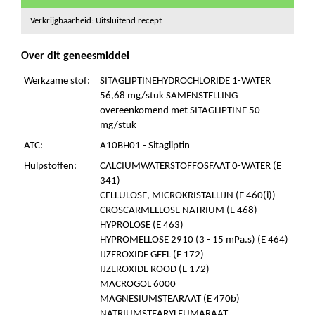
Verkrijgbaarheid: Uitsluitend recept
Over dit geneesmiddel
Werkzame stof:
SITAGLIPTINEHYDROCHLORIDE 1-WATER
56,68 mg/stuk SAMENSTELLING
overeenkomend met SITAGLIPTINE 50
mg/stuk
ATC:
A10BH01 - Sitagliptin
Hulpstoffen:
CALCIUMWATERSTOFFOSFAAT 0-WATER (E
341)
CELLULOSE, MICROKRISTALLIJN (E 460(i))
CROSCARMELLOSE NATRIUM (E 468)
HYPROLOSE (E 463)
HYPROMELLOSE 2910 (3 - 15 mPa.s) (E 464)
IJZEROXIDE GEEL (E 172)
IJZEROXIDE ROOD (E 172)
MACROGOL 6000
MAGNESIUMSTEARAAT (E 470b)
NATRIUMSTEARYLFUMARAAT