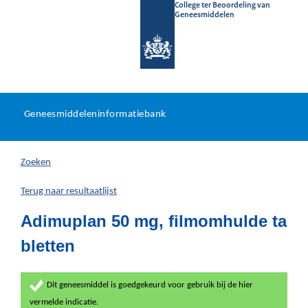
College ter Beoordeling van
Geneesmiddelen
Geneesmiddeleninformatieb
Ga
U
dir
Geneesmiddeleninformatiebank
na
bevindt
in
zich
Zoeken
hier:
Terug naar resultaatlijst
Adimuplan 50 mg, filmomhulde ta
bletten
Dit geneesmiddel is goedgekeurd voor gebruik bij de hier
vermelde indicatie.