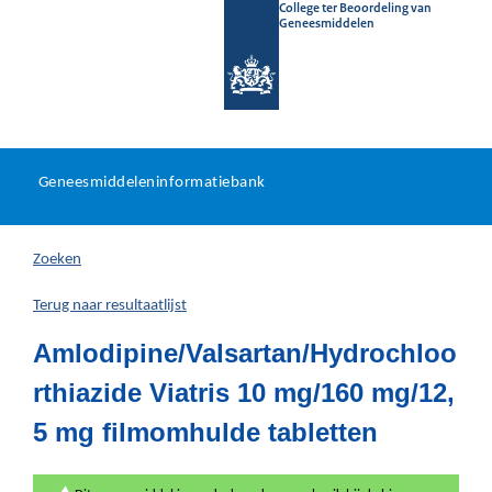
College ter Beoordeling van
Geneesmiddelen
Geneesmiddeleninformatieb
Ga
U
dir
Geneesmiddeleninformatiebank
na
bevindt
in
zich
Zoeken
hier:
Terug naar resultaatlijst
Amlodipine/Valsartan/Hydrochloo
rthiazide Viatris 10 mg/160 mg/12,
5 mg filmomhulde tabletten