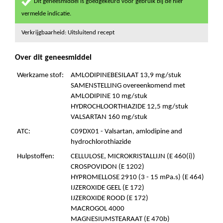
Dit geneesmiddel is goedgekeurd voor gebruik bij de hier
vermelde indicatie.
Verkrijgbaarheid: Uitsluitend recept
Over dit geneesmiddel
Werkzame stof:
AMLODIPINEBESILAAT 13,9 mg/stuk
SAMENSTELLING overeenkomend met
AMLODIPINE 10 mg/stuk
HYDROCHLOORTHIAZIDE 12,5 mg/stuk
VALSARTAN 160 mg/stuk
ATC:
C09DX01 - Valsartan, amlodipine and
hydrochlorothiazide
Hulpstoffen:
CELLULOSE, MICROKRISTALLIJN (E 460(i))
CROSPOVIDON (E 1202)
HYPROMELLOSE 2910 (3 - 15 mPa.s) (E 464)
IJZEROXIDE GEEL (E 172)
IJZEROXIDE ROOD (E 172)
MACROGOL 4000
MAGNESIUMSTEARAAT (E 470b)