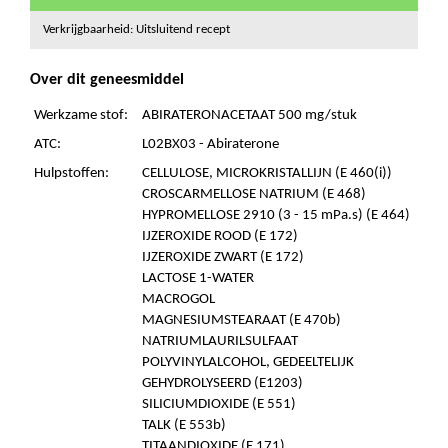
Verkrijgbaarheid: Uitsluitend recept
Over dit geneesmiddel
Werkzame stof:
ABIRATERONACETAAT 500 mg/stuk
ATC:
L02BX03 - Abiraterone
Hulpstoffen:
CELLULOSE, MICROKRISTALLIJN (E 460(i))
CROSCARMELLOSE NATRIUM (E 468)
HYPROMELLOSE 2910 (3 - 15 mPa.s) (E 464)
IJZEROXIDE ROOD (E 172)
IJZEROXIDE ZWART (E 172)
LACTOSE 1-WATER
MACROGOL
MAGNESIUMSTEARAAT (E 470b)
NATRIUMLAURILSULFAAT
POLYVINYLALCOHOL, GEDEELTELIJK
GEHYDROLYSEERD (E1203)
SILICIUMDIOXIDE (E 551)
TALK (E 553b)
TITAANDIOXIDE (E 171)