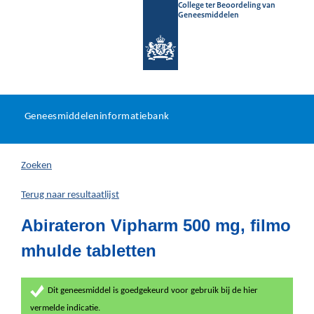
College ter Beoordeling van
Geneesmiddelen
Geneesmiddeleninformatieb
Ga
U
dir
Geneesmiddeleninformatiebank
na
bevindt
in
zich
Zoeken
hier:
Terug naar resultaatlijst
Abirateron Vipharm 500 mg, filmo
mhulde tabletten
Dit geneesmiddel is goedgekeurd voor gebruik bij de hier
vermelde indicatie.