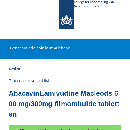
College ter Beoordeling van
Geneesmiddelen
Geneesmiddeleninformatieb
Ga
U
dir
Geneesmiddeleninformatiebank
na
bevindt
in
zich
Zoeken
hier:
Terug naar resultaatlijst
Abacavir/Lamivudine Macleods 6
00 mg/300mg filmomhulde tablett
en