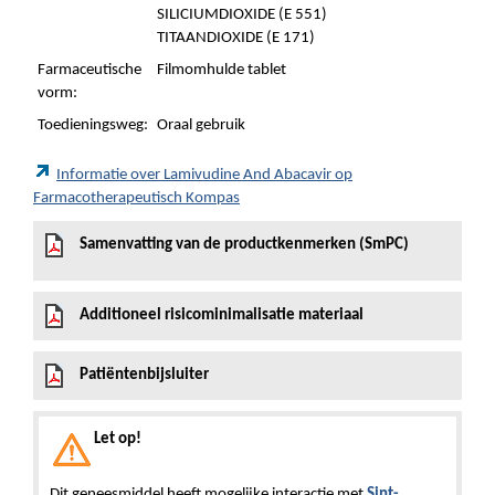
SILICIUMDIOXIDE (E 551)
TITAANDIOXIDE (E 171)
Farmaceutische
Filmomhulde tablet
vorm:
Toedieningsweg:
Oraal gebruik
Informatie over Lamivudine And Abacavir op
Farmacotherapeutisch Kompas
Samenvatting van de productkenmerken (SmPC)
Additioneel risicominimalisatie materiaal
Patiëntenbijsluiter
Let op!
Dit geneesmiddel heeft mogelijke interactie met
Sint-