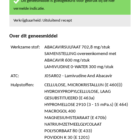
Dit geneesmiddel is goedgekeurd voor gebruik bij de hier
vermelde indicatie.
Verkrijgbaarheid: Uitsluitend recept
Over dit geneesmiddel
Werkzame stof:
ABACAVIRSULFAAT 702,8 mg/stuk
SAMENSTELLING overeenkomend met
ABACAVIR 600 mg/stuk
LAMIVUDINE 0-WATER 300 mg/stuk
ATC:
J05AR02 - Lamivudine And Abacavir
Hulpstoffen:
CELLULOSE, MICROKRISTALLIJN (E 460(i))
HYDROXYPROPYLCELLULOSE, LAAG
GESUBSTITUEERD (E 463a)
HYPROMELLOSE 2910 (3 - 15 mPa.s) (E 464)
MACROGOL 400
MAGNESIUMSTEARAAT (E 470b)
NATRIUMZETMEELGLYCOLAAT
POLYSORBAAT 80 (E 433)
POVIDON K 30 (E 1201)